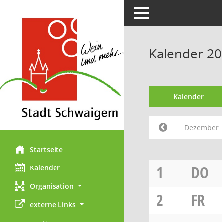
Toggle navigation
Kalender 2
Kalender
Dezember
Startseite
1
DO
Kalender
Organisation
2
FR
externe Links