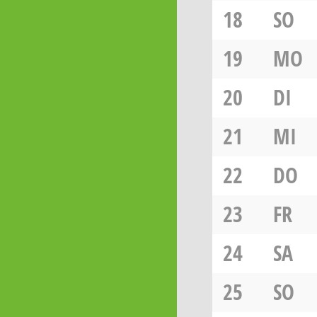
18
SO
19
MO
20
DI
21
MI
22
DO
23
FR
24
SA
25
SO