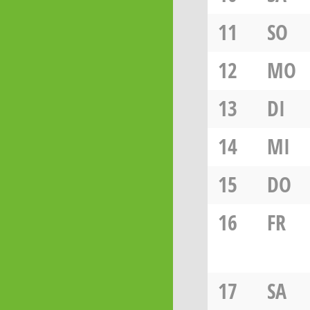
11
SO
12
MO
13
DI
14
MI
15
DO
16
FR
17
SA