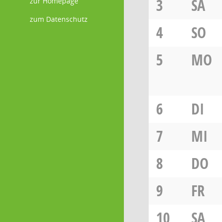
3
SA
zur Homepage
zum Datenschutz
4
SO
5
MO
6
DI
7
MI
8
DO
9
FR
10
SA