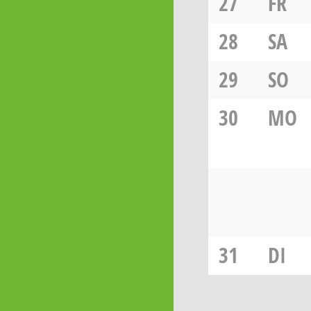
27
FR
28
SA
29
SO
30
MO
31
DI