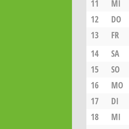
11
MI
12
DO
13
FR
14
SA
15
SO
16
MO
17
DI
18
MI