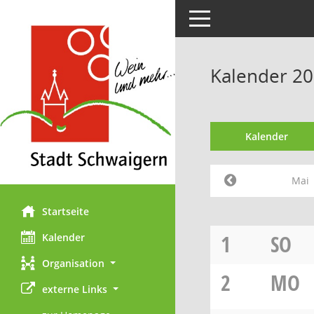
Toggle navigation
Kalender 20
Kalender
Mai
Startseite
1
SO
Kalender
Organisation
2
MO
externe Links