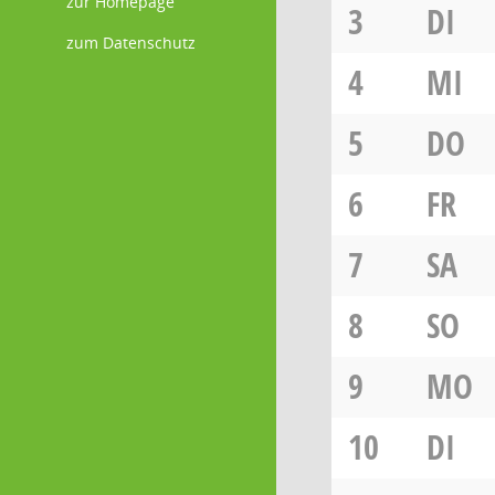
zur Homepage
3
DI
zum Datenschutz
4
MI
5
DO
6
FR
7
SA
8
SO
9
MO
10
DI