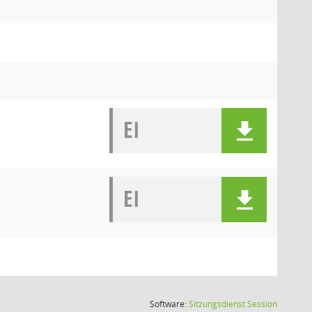
EI
EI
(Wird in
Software:
Sitzungsdienst
Session