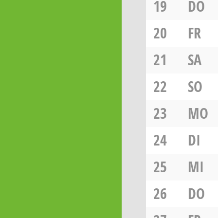
19
DO
20
FR
21
SA
22
SO
23
MO
24
DI
25
MI
26
DO