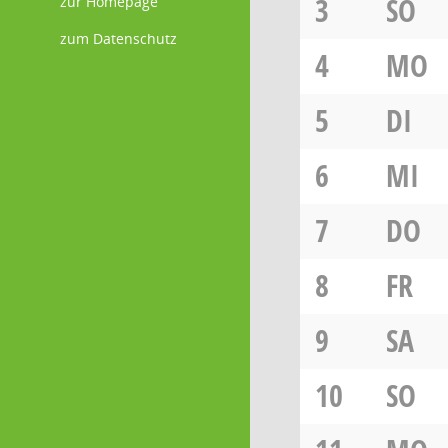
3
SO
zur Homepage
zum Datenschutz
4
MO
5
DI
6
MI
7
DO
8
FR
9
SA
10
SO