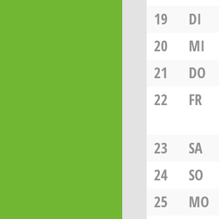
19
DI
20
MI
21
DO
22
FR
23
SA
24
SO
25
MO