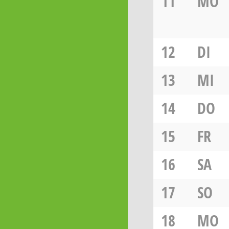
11
MO
12
DI
13
MI
14
DO
15
FR
16
SA
17
SO
18
MO