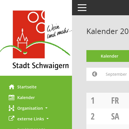
Toggle navigation
Kalender 2
Kalender
September
Startseite
1
FR
Kalender
Organisation
2
SA
externe Links