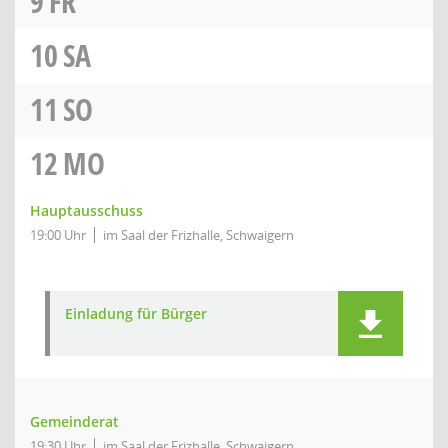
9
FR
10
SA
11
SO
12
MO
Hauptausschuss
19:00 Uhr
im Saal der Frizhalle, Schwaigern
Einladung für Bürger
Gemeinderat
19:30 Uhr
im Saal der Frizhalle, Schwaigern