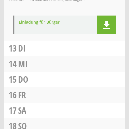
Einladung für Bürger
13
DI
14
MI
15
DO
16
FR
17
SA
18
SO