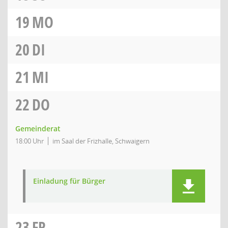
19
MO
20
DI
21
MI
22
DO
Gemeinderat
18:00 Uhr
im Saal der Frizhalle, Schwaigern
Einladung für Bürger
23
FR