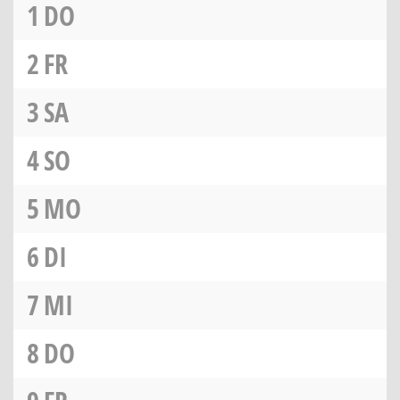
1
DO
2
FR
3
SA
4
SO
5
MO
6
DI
7
MI
8
DO