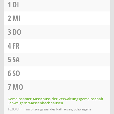
1
DI
2
MI
3
DO
4
FR
5
SA
6
SO
7
MO
Gemeinsamer Ausschuss der Verwaltungsgemeinschaft
Schwaigern/Massenbachhausen
18:00 Uhr
im Sitzungssaal des Rathauses, Schwaigern