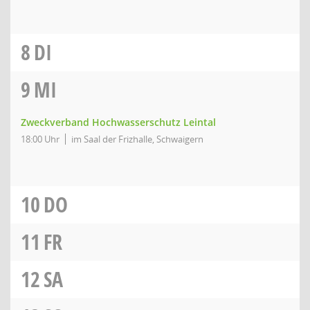
8
DI
9
MI
Zweckverband Hochwasserschutz Leintal
18:00 Uhr
im Saal der Frizhalle, Schwaigern
10
DO
11
FR
12
SA