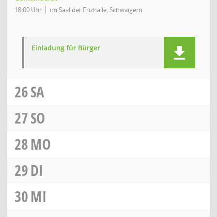
18:00 Uhr
im Saal der Frizhalle, Schwaigern
Einladung für Bürger
26
SA
27
SO
28
MO
29
DI
30
MI