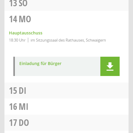
13
SO
14
MO
Hauptausschuss
18:30 Uhr
im Sitzungssaal des Rathauses, Schwaigern
Einladung für Bürger
15
DI
16
MI
17
DO