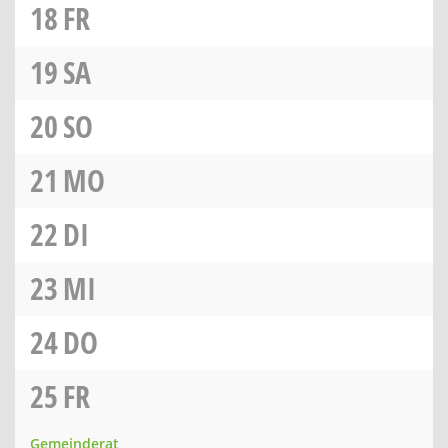
18
FR
19
SA
20
SO
21
MO
22
DI
23
MI
24
DO
25
FR
Gemeinderat