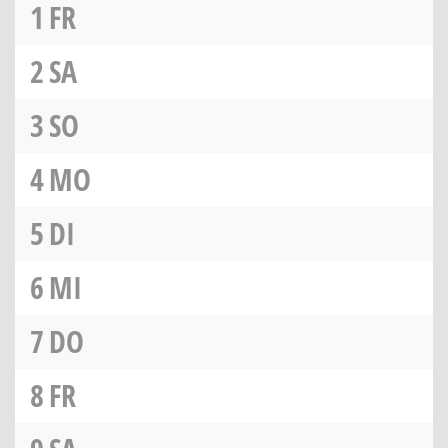
1
FR
2
SA
3
SO
4
MO
5
DI
6
MI
7
DO
8
FR