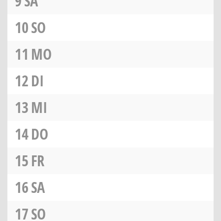
9
SA
10
SO
11
MO
12
DI
13
MI
14
DO
15
FR
16
SA
17
SO