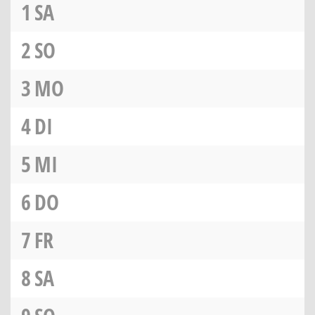
1
SA
2
SO
3
MO
4
DI
5
MI
6
DO
7
FR
8
SA