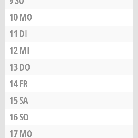
9
SO
10
MO
11
DI
12
MI
13
DO
14
FR
15
SA
16
SO
17
MO